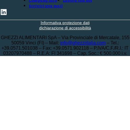
Company Info
Lavora con noi
Scrivici una mail
Informativa protezione dati
dichiarazione di accessibilità
GHEZZI ALIMENTARI SpA – Via Provinciale di Mercatale, 155
50059 Vinci (FI) – Mail:
info@ghezziitalia.com
– Tel.:
+39.0571.501038 – Fax: +39.0571.902118 – P.IVA/C.F./R.I.: IT
03207970488 – R.E.A: FI 341698 – Cap. Soc.: € 500.000 i.v.