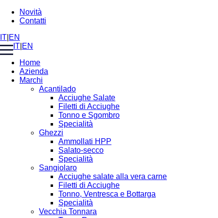
Novità
Contatti
IT
|
EN
IT
|
EN
Home
Azienda
Marchi
Acantilado
Acciughe Salate
Filetti di Acciughe
Tonno e Sgombro
Specialità
Ghezzi
Ammollati HPP
Salato-secco
Specialità
Sangiolaro
Acciughe salate alla vera carne
Filetti di Acciughe
Tonno, Ventresca e Bottarga
Specialità
Vecchia Tonnara